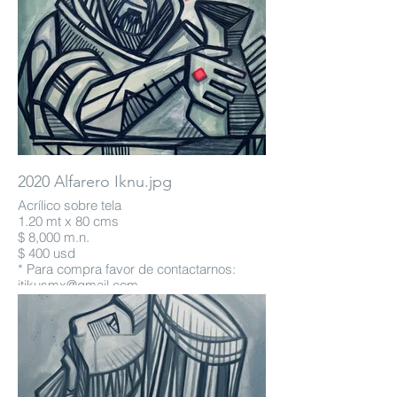
2020 Alfarero Iknu.jpg
Acrílico sobre tela
1.20 mt x 80 cms
$ 8,000 m.n.
$ 400 usd
* Para compra favor de contactarnos:
itikusmx@gmail.com