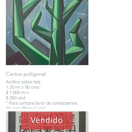
Cactus poligonal
Acrílico sobre tela
1.20 mt x 80 cms
$ 7,000 m.n.
$ 350 usd
* Para compra favor de contactarnos:
itikusmx@gmail.com