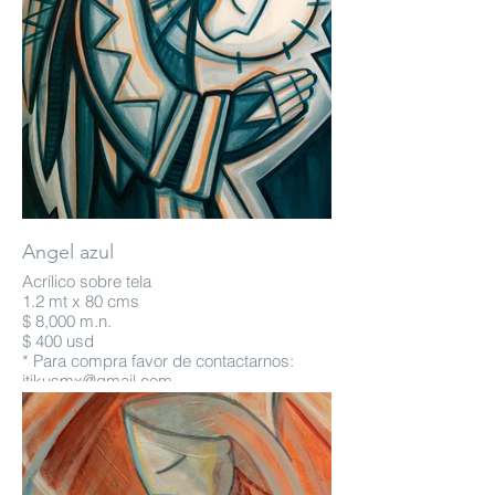
Angel azul
Acrílico sobre tela
1.2 mt x 80 cms
$ 8,000 m.n.
$ 400 usd
* Para compra favor de contactarnos:
itikusmx@gmail.com