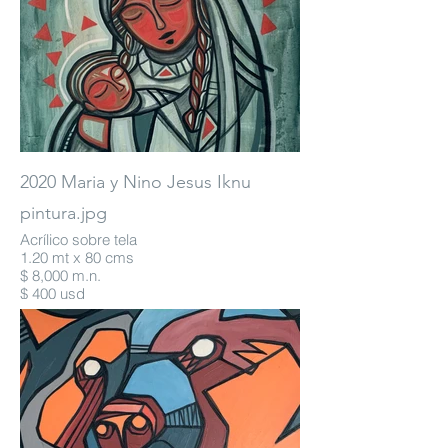
2020 Maria y Nino Jesus Iknu
pintura.jpg
Acrílico sobre tela
1.20 mt x 80 cms
$ 8,000 m.n.
$ 400 usd
* Para compra favor de contactarnos:
itikusmx@gmail.com