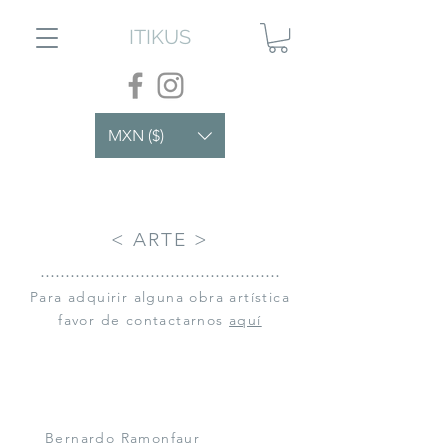
ITIKUS
MXN ($)
< ARTE >
................................................
Para adquirir alguna obra artística
favor de contactarnos
aquí
Bernardo Ramonfaur