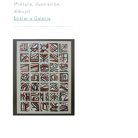
(Pintura, ilustración,
dibujo)
Entrar a Galería
................................................