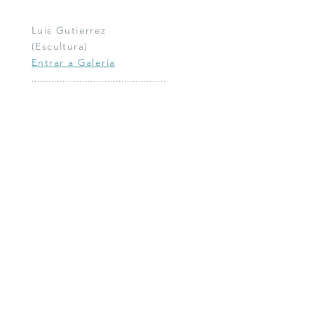
Luis Gutierrez
(Escultura)
Entrar a Galería
................................................