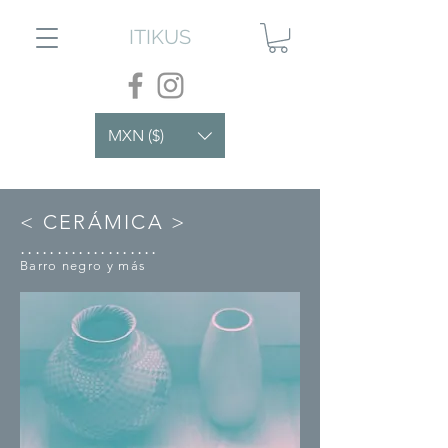
ITIKUS
MXN ($)
< CERÁMICA >
...................
Barro negro y más