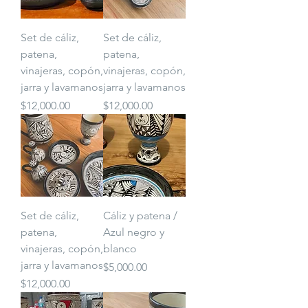
Set de cáliz,
Set de cáliz,
patena,
patena,
vinajeras, copón,
vinajeras, copón,
jarra y lavamanos
jarra y lavamanos
Precio
Precio
$12,000.00
$12,000.00
Set de cáliz,
Cáliz y patena /
patena,
Azul negro y
vinajeras, copón,
blanco
jarra y lavamanos
Precio
$5,000.00
Precio
$12,000.00